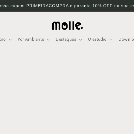
osso cupom PRIMEIRACOMPRA e garanta 10% OFF na sua c
ção
Por Ambiente
Destaques
O estúdio
Downlo