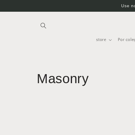
Skip to
Use n
content
store
Por cole
Masonry