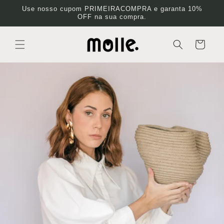
Pular
Use nosso cupom PRIMEIRACOMPRA e garanta 10%
para o
OFF na sua compra.
conteúdo
Carrinho