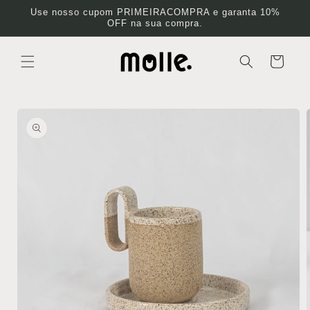
Pular
Use nosso cupom PRIMEIRACOMPRA e garanta 10%
para o
OFF na sua compra.
conteúdo
Carrinho
Pular para
as
informações
do produto