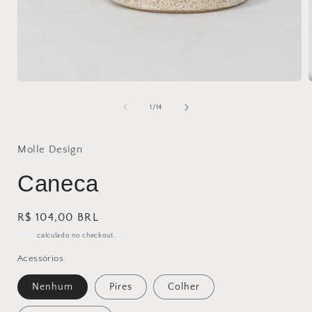
Abrir
A
mídia
1
de
1
/
14
na
janela
j
modal
Molle Design
Caneca
Preço
R$ 104,00 BRL
normal
Frete
calculado no checkout.
Acessórios
Nenhum
Pires
Colher