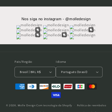
Nos siga no instagram - @molledesign
País/Região
Idioma
Brasil | BRL R$
Português (brasil)
Formas
de
pagamento
© 2026,
Molle Design
Com tecnologia da Shopify
Política de reembolso